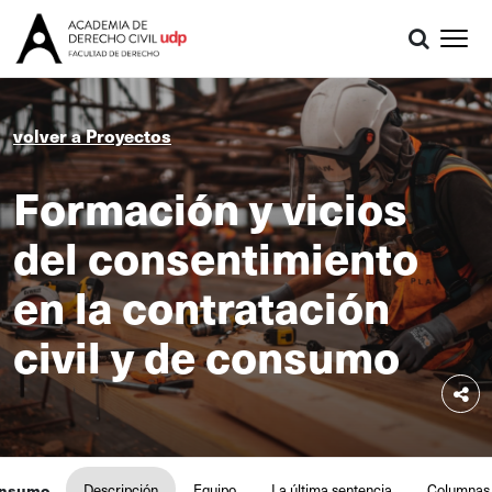
volver a Proyectos
Formación y vicios
del consentimiento
en la contratación
civil y de consumo
consumo
Descripción
Equipo
La última sentencia
Columnas 