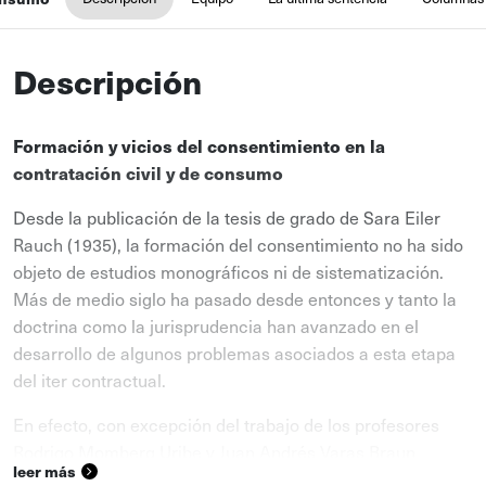
Descripción
Formación y vicios del consentimiento en la
contratación civil y de consumo
Desde la publicación de la tesis de grado de Sara Eiler
Rauch (1935), la formación del consentimiento no ha sido
objeto de estudios monográficos ni de sistematización.
Más de medio siglo ha pasado desde entonces y tanto la
doctrina como la jurisprudencia han avanzado en el
desarrollo de algunos problemas asociados a esta etapa
del iter contractual.
En efecto, con excepción del trabajo de los profesores
Rodrigo Momberg Uribe y Juan Andrés Varas Braun
leer más
(2006), la tesis de Jorge Schleyer Alt sobre la formación de