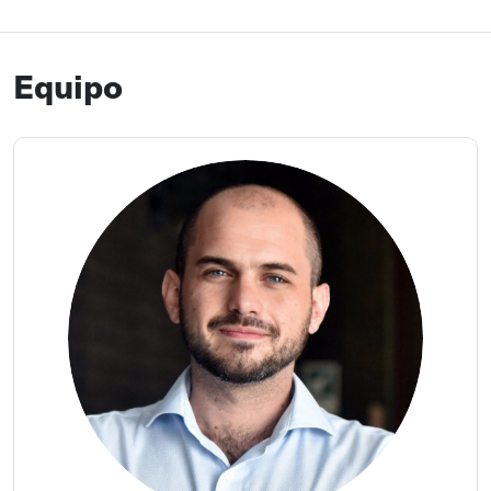
los contratos internacionales (2013) y los permanentes
aportes del profesor Ruperto Pinochet Olave –de quien la
Equipo
formación del consentimiento en los contratos
electrónicos fue materia de su tesis doctoral (2002) y de
posteriores investigaciones– la reunión de la oferta y la
aceptación aparece de forma anecdótica, dispersa entre
los estudios de Derecho de contratos a propósito de
problemas particulares.
Algo similar puede predicarse de los vicios del
consentimiento. Más allá de la obra de Joel González
Castillo (2019), el error, la fuerza y el dolo se han tratado
como parte de obras generales sobre la teoría general del
acto jurídico y esparcidamente a través de artículos
dogmáticos que abarcan problemas particulares en torno
a estos defectos.
El objeto de esta coordinación es obtener insumos para