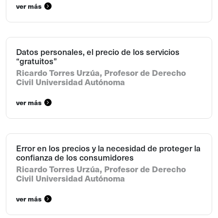
confirmar la sentencia en alzada y así ordenar la nulidad
ver más
del contrato celebrado entre la demandante y la
demandada, esto es, sólo el contrato de corretaje de
propiedades, debiendo las partes volver al estado anterior
Datos personales, el precio de los servicios
al que se encontraban, por cuanto no es posible declarar
“gratuitos”
la nulidad del contrato de compraventa del bien raíz, pues
Ricardo Torres Urzúa, Profesor de Derecho
el vendedor no es parte de este juicio”.
Civil Universidad Autónoma
ver más
Error en los precios y la necesidad de proteger la
confianza de los consumidores
Ricardo Torres Urzúa, Profesor de Derecho
Civil Universidad Autónoma
ver más