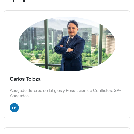
Derecho Civil, con el objetivo de contribuir al debate
jurídico sobre la correcta aplicación de esta ley y su
coherencia con los principios del derecho civil patrimonial
y contractual.
El proyecto es dirigido por Carlos Toloza Eguiluz,
Licenciado en Ciencias Jurídicas y Sociales, Magíster en
Derecho Civil Patrimonial por la Universidad Diego
Portales,
Magíster en Derecho de la Empresa por la
Universidad Adolfo Ibáñez, abogado del área de Litigios y
Resolución de Conflictos en el estudio Jurídico GA-
Carlos Toloza
Abogados.
Abogado del área de Litigios y Resolución de Conflictos, GA-
Abogados