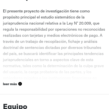
El presente proyecto de investigación tiene como
propósito principal el estudio sistemático de la
jurisprudencia nacional relativa a la Ley N° 20.009, que
regula la responsabilidad por operaciones no reconocidas
realizadas con tarjetas y medios electrónicos de pago. A
través de un trabajo de recopilación, fichaje y análisis
doctrinal de sentencias dictadas por diversos tribunales
del país, se buscará identificar las principales tendencias
jurisprudenciales en torno a aspectos clave de esta
normativa, tales como la determinación de la culpa grave
del usuario, la carga probatoria de las partes, y los
estándares exigidos a las instituciones financieras en
materia de seguridad y prevención del fraude. El proyecto
leer más
contempla la elaboración de comentarios de
jurisprudencia, artículos de análisis y otros materiales
breves de divulgación, los cuales serán publicados
Equipo
periódicamente en la página web de la Academia de