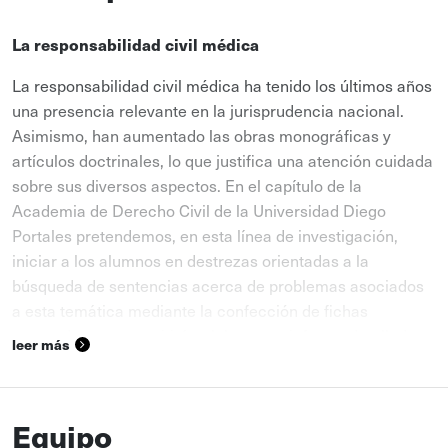
La responsabilidad civil médica
La responsabilidad civil médica ha tenido los últimos años
una presencia relevante en la jurisprudencia nacional.
Asimismo, han aumentado las obras monográficas y
artículos doctrinales, lo que justifica una atención cuidada
sobre sus diversos aspectos. En el capítulo de la
Academia de Derecho Civil de la Universidad Diego
Portales pretendemos, en esta línea de investigación,
iniciar a los alumnos en destrezas orientadas a la
búsqueda de sentencias acerca de problemas asociados
a esta temática mediante la confección de fichas
razonadas que permitirán elaborar un informe detallado a
leer más
publicarse por redes sociales. Entre los problemas que
será necesario investigar se encuentran el elemento de
imputación, la culpa, la falta de servicio, la comprensión
Equipo
de la
, la procedencia de la responsabilidad por el
lex artis