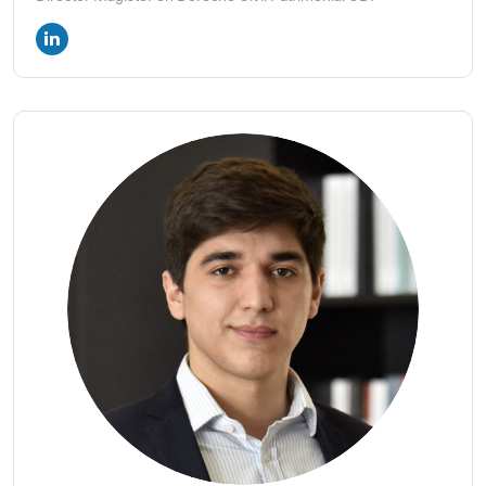
de la Facultad de Derecho de la Universidad Diego
Portales.
Los integrantes fueron los siguientes estudiantes de la
Universidad Diego Portales: Joaquín Galaz, Agustina
Martínez, Alejandra Valdivia, Anahí Díaz, Anastasia Neyra,
Andrea Hernández, Gonazalo Maturana, Ignacio de la
Huerta, Isaac Veli, Javiera Crema, Javiera Peña, Macarena
Egger, María Jesús Avilés, Martina Pérez, Matías Prieto,
Natalia Muñoz, Pablo Martín, Pablo Rothery y Rodrigo
Cortés.