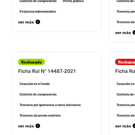
Contrato de compraventa
Oferta pública
Contrato de
Perjuicios indemnizables
Tenencia por
ver más
Tenencia sin
ver más
Rechazado
Rechaza
Ficha Rol N° 14487-2021
Ficha R
Casación en el fondo
Casación en 
Contrato de compraventa
Contrato de
Tenencia por ignorancia o mera tolerancia
Tenencia por
Tenencia sin previo contrato
Tenencia sin
ver más
ver más