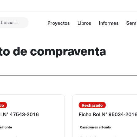
buscar...
Proyectos
Libros
Informes
Semi
ato de compraventa
do
Rechazado
ol N° 47543-2016
Ficha Rol N° 95034-201
el fondo
Casación en el fondo