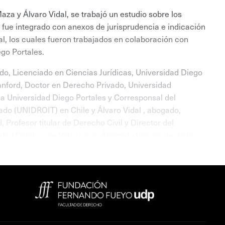
aza y Álvaro Vidal, se trabajó un estudio sobre los
 fue integrado con anexos de jurisprudencia e indicación
al, los cuales fueron trabajados en colaboración con
go Portales.
do, Licenciado en Ciencias Jurídicas, Universidad Diego
tanford, Doctor en Derecho Privado, Universidad
la Universidad Diego Portales y Corresponsal del
vado (UNIDROIT) en Chile y Álvaro Vidal , abogado,
rofesor titular de Derecho Civil y Director del
dad Católica de Valparaíso, Abogado Integrante de la
o, Licenciado en Ciencias Jurídicas y Sociales,
trimonial y Diplomado en Derecho del Consumo,
Derecho Civil de la Universidad Diego Portales; Ricardo
es, Magíster en Derecho Civil Patrimonial, candidato a
cho Civil de las facultades de Derecho de la Universidad