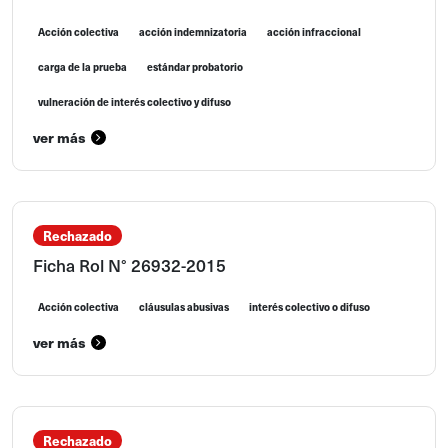
Acción colectiva
acción indemnizatoria
acción infraccional
carga de la prueba
estándar probatorio
vulneración de interés colectivo y difuso
ver más
Rechazado
Ficha Rol N° 26932-2015
Acción colectiva
cláusulas abusivas
interés colectivo o difuso
ver más
Rechazado