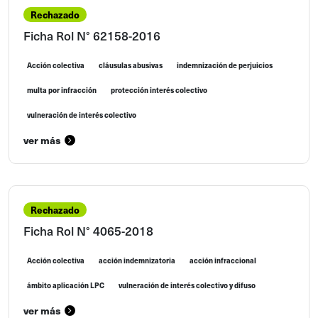
Rechazado
Ficha Rol N° 62158-2016
Acción colectiva
cláusulas abusivas
indemnización de perjuicios
multa por infracción
protección interés colectivo
vulneración de interés colectivo
ver más
Rechazado
Ficha Rol N° 4065-2018
Acción colectiva
acción indemnizatoria
acción infraccional
ámbito aplicación LPC
vulneración de interés colectivo y difuso
ver más