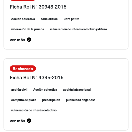
Ficha Rol N° 30948-2015
Acción colectiva
sana crítica
ultra petita
valoración de la prueba
vulneración de interés colectivo y difuso
ver más
Rechazado
Ficha Rol N° 4395-2015
acción civil
Acción colectiva
acción infraccional
cómputo de plazo
prescripción
publicidad engañosa
vulneración de interés colectivo
ver más