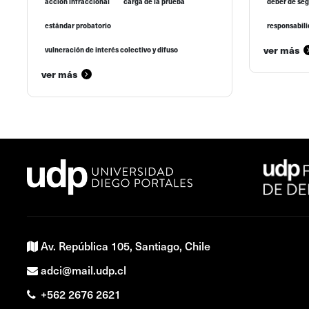
acción infraccional
carga de la prueba
deber de se
estándar probatorio
responsabili
ver más
vulneración de interés colectivo y difuso
ver más
Av. República 105, Santiago, Chile
adci@mail.udp.cl
+562 2676 2621