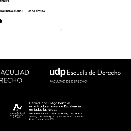
guridad
dad infraccional
sana crítica