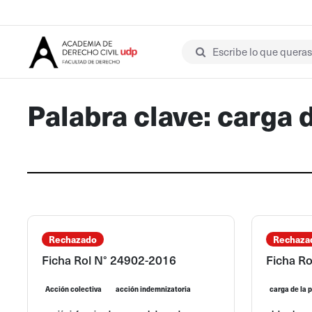
Escribe lo que queras 
Palabra clave: carga 
Rechazado
Rechaza
Ficha Rol N° 24902-2016
Ficha R
Acción colectiva
acción indemnizatoria
carga de la 