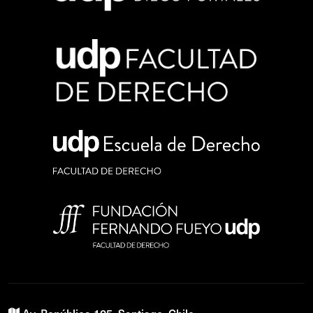
Av. República 105, Santiago, Chile