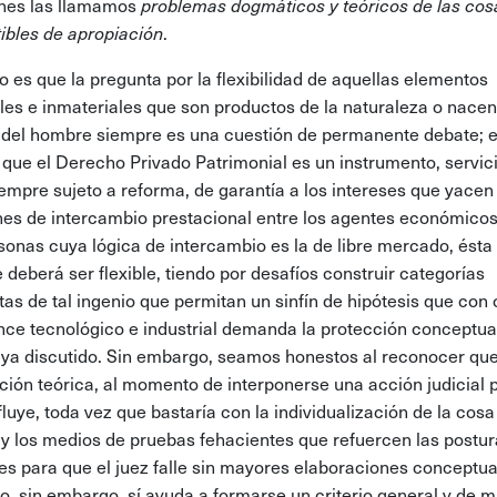
nes las llamamos
problemas dogmáticos y teóricos de las cos
ibles de apropiación
.
to es que la pregunta por la flexibilidad de aquellas elementos
les e inmateriales que son productos de la naturaleza o nacen
 del hombre siempre es una cuestión de permanente debate; e
que el Derecho Privado Patrimonial es un instrumento, servici
iempre sujeto a reforma, de garantía a los intereses que yacen
nes de intercambio prestacional entre los agentes económicos
sonas cuya lógica de intercambio es la de libre mercado, ésta
 deberá ser flexible, tiendo por desafíos construir categorías
tas de tal ingenio que permitan un sinfín de hipótesis que con
nce tecnológico e industrial demanda la protección conceptual
 ya discutido. Sin embargo, seamos honestos al reconocer que
ción teórica, al momento de interponerse una acción judicial 
fluye, toda vez que bastaría con la individualización de la cosa
 y los medios de pruebas fehacientes que refuercen las postur
tes para que el juez falle sin mayores elaboraciones conceptua
o, sin embargo, sí ayuda a formarse un criterio general y de 