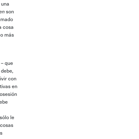
, una
ien
son
lamado
na cosa
llo más
 – que
o debe,
ivir con
tivas en
posesión
debe
sólo le
 cosas
as