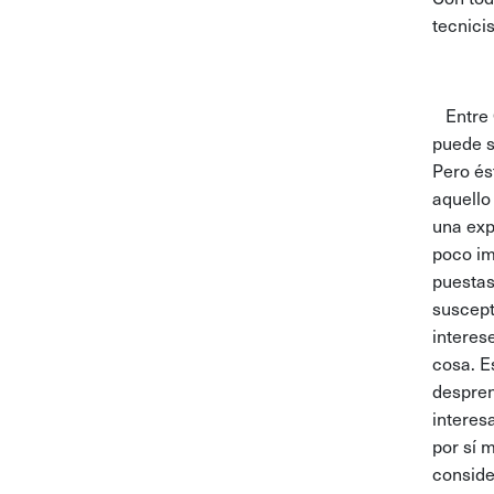
tecnici
Entre C
puede s
Pero és
aquello
una exp
poco im
puestas
suscept
interes
cosa. E
despren
interes
por sí 
conside