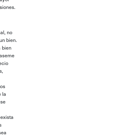
siones.
al, no
un bien.
á bien
ítaseme
ecio
s,
los
 la
(se
 exista
s
sea