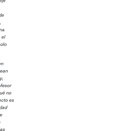
eje
s
de
,
una
 el
olo
en
lean
y,
ofesor
qué no
ecto es
idad
de
s
las