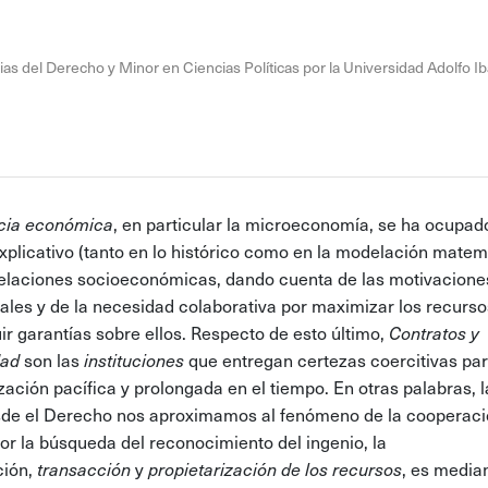
ias del Derecho y Minor en Ciencias Políticas por la Universidad Adolfo I
cia económica
, en particular la microeconomía, se ha ocupad
explicativo (tanto en lo histórico como en la modelación matem
relaciones socioeconómicas, dando cuenta de las motivacione
uales y de la necesidad colaborativa por maximizar los recurso
uir garantías sobre ellos. Respecto de esto último,
Contratos y
dad
son las
instituciones
que entregan certezas coercitivas pa
ación pacífica y prolongada en el tiempo. En otras palabras, 
de el Derecho nos aproximamos al fenómeno de la cooperac
por la búsqueda del reconocimiento del ingenio, la
ción,
transacción
y
propietarización de los recursos
, es media