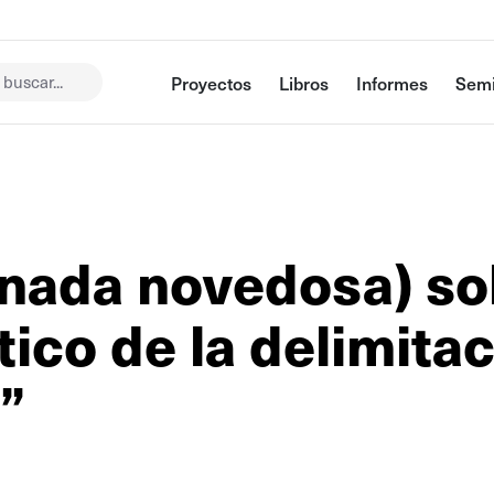
buscar...
Proyectos
Libros
Informes
Semi
nada novedosa) sol
co de la delimita
”