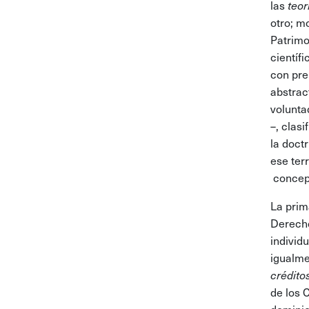
las
teor
otro; m
Patrimon
científ
con pre
abstrac
voluntad
–, clas
la doct
ese ter
concept
La prim
Derecho
individ
igualme
crédito
de los 