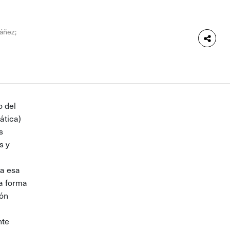
báñez;
o del
ática)
s
s y
ra esa
la forma
ión
nte