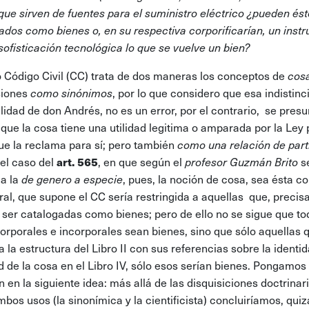
que sirven de fuentes para el suministro eléctrico ¿pueden ést
ados como bienes o, en su respectiva corporificarían, un inst
 sofisticación tecnológica lo que se vuelve un bien?
 Código Civil (CC) trata de dos maneras los conceptos de
cosa
siones
como sinónimos
, por lo que considero que esa indistinc
alidad de don Andrés, no es un error, por el contrario, se pres
 que la cosa tiene una utilidad legitima o amparada por la Ley
ue la reclama para sí; pero también
como una relación de part
art. 565
 el caso del
, en que según el
profesor Guzmán Brito
s
 a la
de genero a especie
, pues, la noción de cosa, sea ésta co
ral, que supone el CC sería restringida a aquellas que, preci
 ser catalogadas como bienes; pero de ello no se sigue que to
orporales e incorporales sean bienes, sino que sólo aquellas 
a la estructura del Libro II con sus referencias sobre la identi
d de la cosa en el Libro IV, sólo esos serían bienes. Pongamos
 en la siguiente idea: más allá de las disquisiciones doctrinari
mbos usos (la sinonímica y la cientificista) concluiríamos, quiz