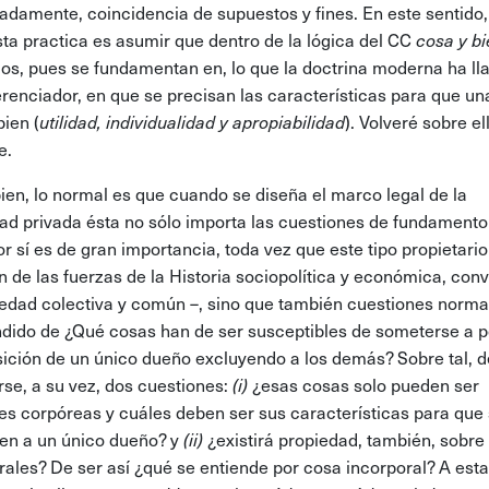
tadamente, coincidencia de supuestos y fines. En este sentido
ta practica es asumir que dentro de la lógica del CC
cosa y b
os, pues se fundamentan en, lo que la doctrina moderna ha l
ferenciador, en que se precisan las características para que u
bien (
utilidad, individualidad y apropiabilidad
). Volveré sobre e
e.
ien, lo normal es que cuando se diseña el marco legal de la
ad privada ésta no sólo importa las cuestiones de fundamento
or sí es de gran importancia, toda vez que este tipo propietari
n de las fuerzas de la Historia sociopolítica y económica, conv
iedad colectiva y común –, sino que también cuestiones norma
ndido de ¿Qué cosas han de ser susceptibles de someterse a 
sición de un único dueño excluyendo a los demás? Sobre tal, 
rse, a su vez, dos cuestiones:
(i)
¿esas cosas solo pueden ser
es corpóreas y cuáles deben ser sus características para que 
n a un único dueño? y
(ii)
¿existirá propiedad, también, sobre
rales? De ser así ¿qué se entiende por cosa incorporal? A est