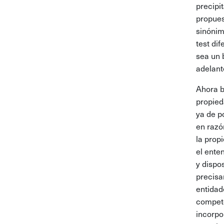
precipi
propues
sinónim
test di
sea un 
adelant
Ahora b
propied
ya de p
en razó
la prop
el ente
y dispo
precisa
entidad
compete
incorpo