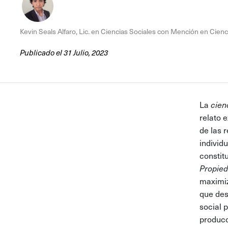
Kevin Seals Alfaro, Lic. en Ciencias Sociales con Mención en Cienc
Publicado el 31 Julio, 2023
La
cien
relato 
de las 
individ
constit
Propie
maximiz
que des
social 
produc