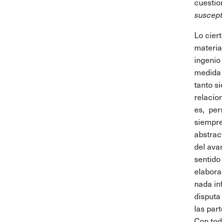
cuestio
suscept
Lo cier
materia
ingenio
medida 
tanto s
relacio
es, per
siempre
abstrac
del ava
sentido
elabora
nada in
disputa
las par
Con tod