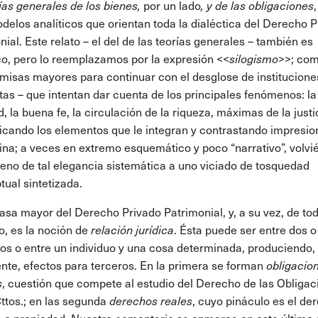
ías generales de los bienes,
por un lado
, y de las obligaciones
odelos analíticos que orientan toda la dialéctica del Derecho 
ial. Este relato – el del de las teorías generales – también es
ico, pero lo reemplazamos por la expresión <<
silogismo
>>; co
misas mayores para continuar con el desglose de institucione
tas – que intentan dar cuenta de los principales fenómenos: la
, la buena fe, la circulación de la riqueza, máximas de la justic
ificando los elementos que le integran y contrastando impresi
rina; a veces en extremo esquemático y poco “narrativo”, volvi
reno de tal elegancia sistemática a uno viciado de tosquedad
ual sintetizada.
asa mayor del Derecho Privado Patrimonial, y, a su vez, de tod
, es la noción de
relación jurídica
. Ésta puede ser entre dos 
uos o entre un individuo y una cosa determinada, produciendo,
nte, efectos para terceros. En la primera se forman
obligacio
s
, cuestión que compete al estudio del Derecho de las Obligac
Cttos.; en las segunda
derechos reales
, cuyo pináculo es el de