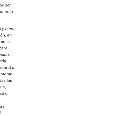
os ser
rumento
 y bien
:
ión, en
ume la
 para
ición
,
ería
rporal o
samente,
das las
que,
dad o
as,
á