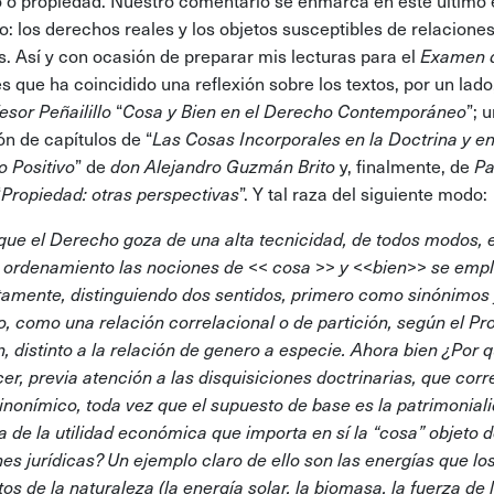
 o propiedad. Nuestro comentario se enmarca en este último 
o: los derechos reales y los objetos susceptibles de relacione
as. Así y con ocasión de preparar mis lecturas para el
Examen 
s que ha coincidido una reflexión sobre los textos, por un lado
esor Peñailillo
“
Cosa y Bien en el Derecho Contemporáneo
”; 
ón de capítulos de “
Las Cosas Incorporales en la Doctrina y en
 Positivo
” de
don Alejandro Guzmán Brito
y, finalmente, de
Pa
“
Propiedad: otras perspectivas
”. Y tal raza del siguiente modo:
que el Derecho goza de una alta tecnicidad, de todos modos, 
 ordenamiento las nociones de << cosa >> y <<bien>> se emp
ntamente, distinguiendo dos sentidos, primero como sinónimos 
, como una relación correlacional o de partición, según el Pr
 distinto a la relación de genero a especie. Ahora bien ¿Por 
er, previa atención a las disquisiciones doctrinarias, que corr
sinonímico, toda vez que el supuesto de base es la patrimonial
a de la utilidad económica que importa en sí la “cosa” objeto 
nes jurídicas? Un ejemplo claro de ello son las energías que lo
os de la naturaleza (la energía solar, la biomasa, la fuerza de 