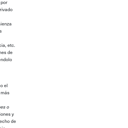
, por
Privado
mienza
s
ia, etc.
ones de
éndolo
o el
o más
nes o
iones y
recho de