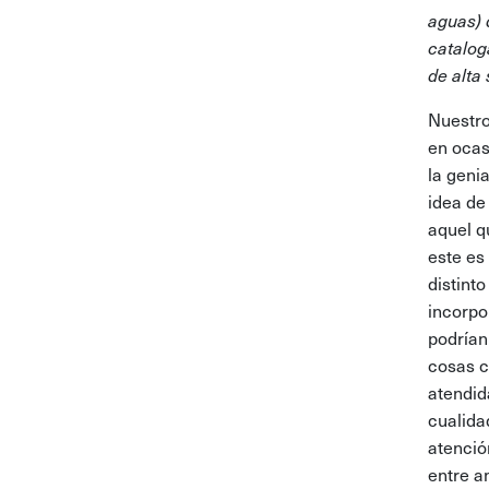
aguas) 
catalog
de alta
Nuestro
en oca
la geni
idea de
aquel q
este es
distinto
incorpo
podrían
cosas c
atendid
cualida
atención
entre a