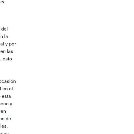
as
 del
n la
al y por
 en las
, esto
 ocasión
 en el
 esta
poco y
 en
as de
les.
mayor