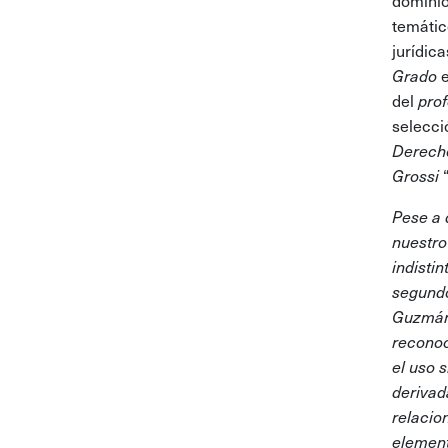
dominio
temátic
jurídic
Grado
e
del
prof
selecci
Derecho
Grossi
Pese a 
nuestro
indisti
segundo
Guzmán,
reconoc
el uso 
derivad
relacio
element