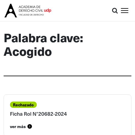
Palabra clave:
Acogido
Rechazado
Ficha Rol N°20682-2024
ver más