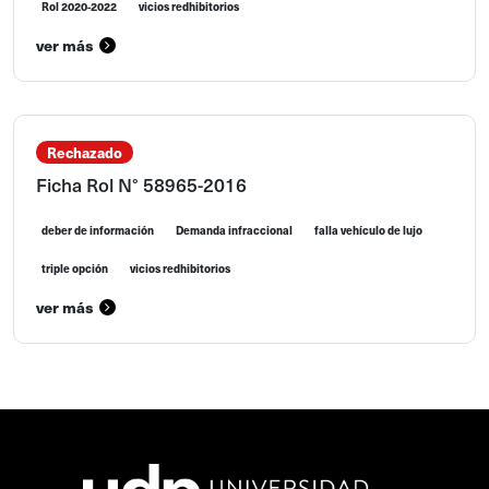
Rol 2020-2022
vicios redhibitorios
ver más
Rechazado
Ficha Rol N° 58965-2016
deber de información
Demanda infraccional
falla vehículo de lujo
triple opción
vicios redhibitorios
ver más