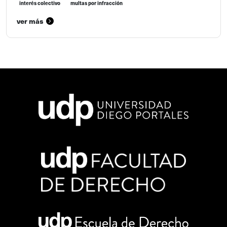
interés colectivo
multas por infracción
ver más