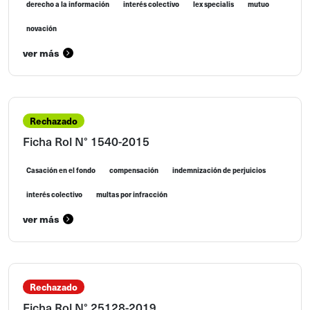
derecho a la información
interés colectivo
lex specialis
mutuo
novación
ver más
Rechazado
Ficha Rol N° 1540-2015
Casación en el fondo
compensación
indemnización de perjuicios
interés colectivo
multas por infracción
ver más
Rechazado
Ficha Rol N° 25128-2019