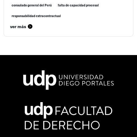
consulado general del Perú
falta de capacidad procesal
responsabilidad extracontractual
ver más