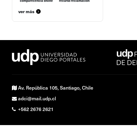
comparecencia online
recurso reclamación
ver más
Av. República 105, Santiago, Chile
adci@mail.udp.cl
+562 2676 2621