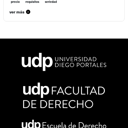
precio
requisitos
seriedad
ver más