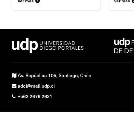
ver más
ver más
Av. República 105, Santiago, Chile
adci@mail.udp.cl
+562 2676 2621