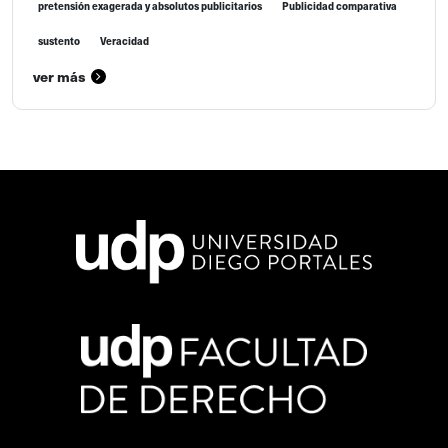
pretensión exagerada y absolutos publicitarios
Publicidad comparativa
sustento
Veracidad
ver más