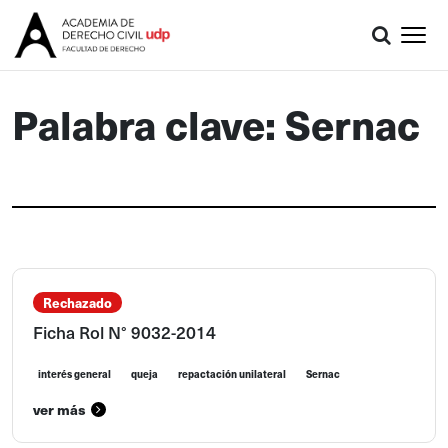
Palabra clave: Sernac
Rechazado
Ficha Rol N° 9032-2014
interés general
queja
repactación unilateral
Sernac
ver más