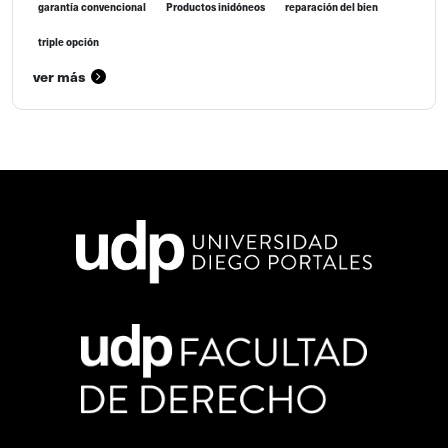
garantía convencional
Productos inidóneos
reparación del bien
triple opción
ver más