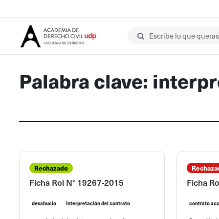
Escribe lo que queras 
Palabra clave: interp
Rechazado
Rechaza
Ficha Rol N° 19267-2015
Ficha R
desahucio
interpretación del contrato
contrato ac