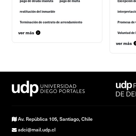
pago de deuda insoluta
pago de multa
Excepción de
restitución del inmueble
interpretaci
Terminación de contrato de arrendamiento
Promesa de
ver más
Voluntad de 
ver más
Av. República 105, Santiago, Chile
adci@mail.udp.cl