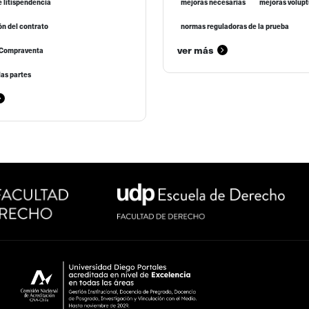
 litispendencia
mejoras necesarias
mejoras volupt
ón del contrato
normas reguladoras de la prueba
ver más
 Compraventa
las partes