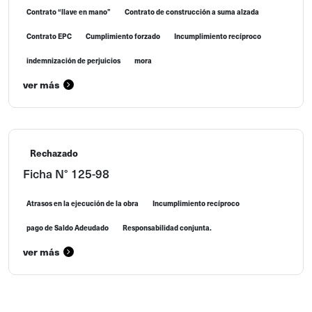
Contrato “llave en mano”
Contrato de construcción a suma alzada
Contrato EPC
Cumplimiento forzado
Incumplimiento recíproco
indemnización de perjuicios
mora
ver más
Rechazado
Ficha N° 125-98
Atrasos en la ejecución de la obra
Incumplimiento recíproco
pago de Saldo Adeudado
Responsabilidad conjunta.
ver más