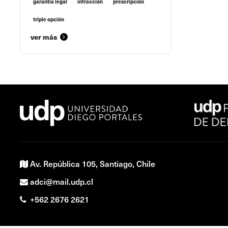
garantía legal
infracción
prescripción
triple opción
ver más
Av. República 105, Santiago, Chile
adci@mail.udp.cl
+562 2676 2621