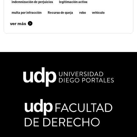
indemnización de perjuicios
legitimación activa
multa por infracción
Recurso de queja
robo
vehículo
ver más