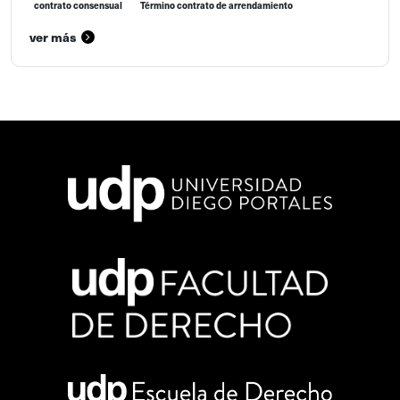
contrato consensual
Término contrato de arrendamiento
ver más