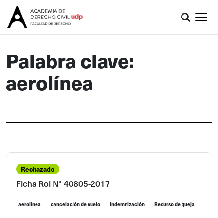
Palabra clave:
aerolínea
Rechazado
Ficha Rol N° 40805-2017
aerolínea
cancelación de vuelo
indemnización
Recurso de queja