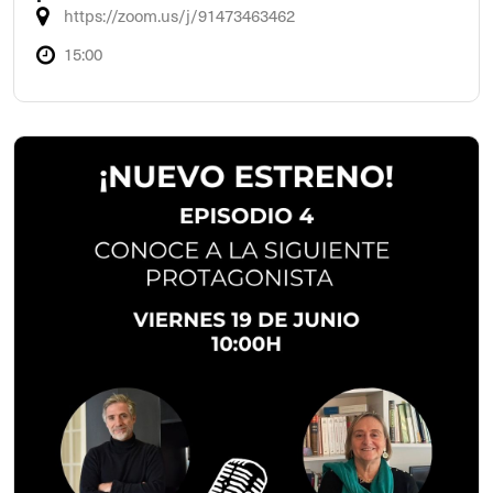
https://zoom.us/j/91473463462
15:00