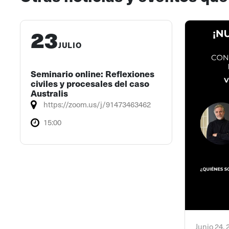
23
JULIO
Seminario online: Reflexiones
civiles y procesales del caso
Australis
https://zoom.us/j/91473463462
15:00
Junio 24,