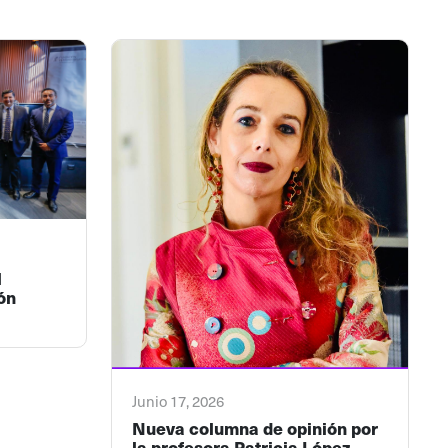
l
ón
Junio 17, 2026
Nueva columna de opinión por
la profesora Patricia López