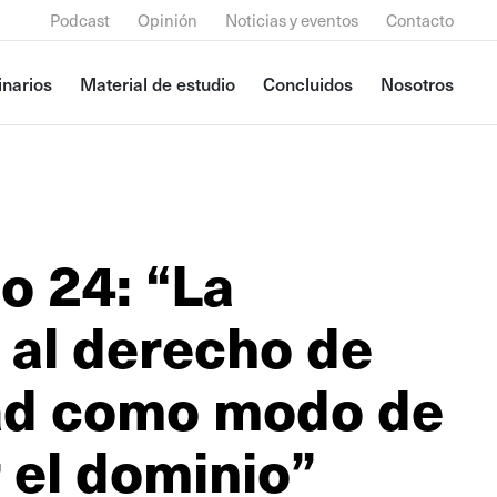
Podcast
Opinión
Noticias y eventos
Contacto
narios
Material de estudio
Concluidos
Nosotros
o 24: “La
 al derecho de
ad como modo de
r el dominio”