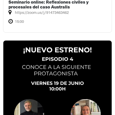
Seminario online: Reflexiones civiles y
procesales del caso Australis
https://zoom.us/j/91473463462
15:00