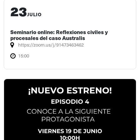
23
JULIO
Seminario online: Reflexiones civiles y
procesales del caso Australis
https://zoom.us/j/91473463462
15:00