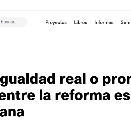
buscar...
Proyectos
Libros
Informes
Semi
Igualdad real o pr
entre la reforma es
iana