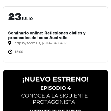
23
JULIO
Seminario online: Reflexiones civiles y
procesales del caso Australis
https://zoom.us/j/91473463462
15:00