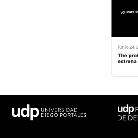
Junio 24,
The pro
estrena 