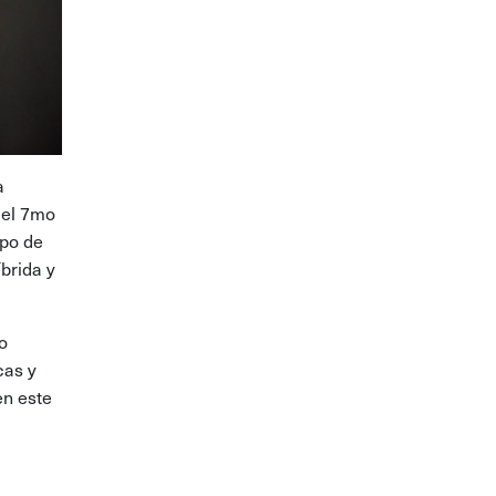
a
del 7mo
upo de
brida y
o
cas y
en este