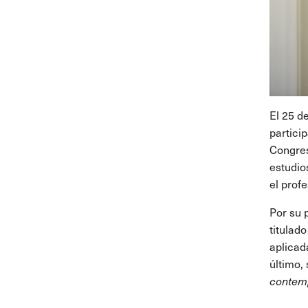
El 25 d
partici
Congres
estudio
el prof
Por su 
titulad
aplicad
último,
contem