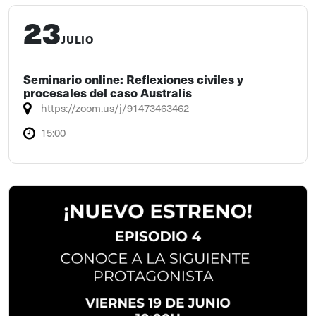
23
JULIO
Seminario online: Reflexiones civiles y
procesales del caso Australis
https://zoom.us/j/91473463462
15:00