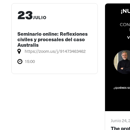
23
JULIO
Seminario online: Reflexiones
civiles y procesales del caso
Australis
https://zoom.us/j/91473463462
15:00
Junio 24,
The pro