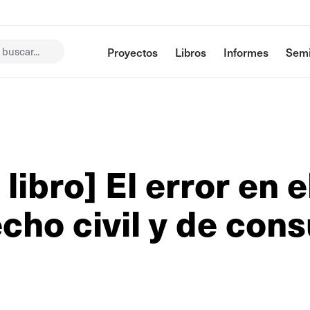
buscar...
Proyectos
Libros
Informes
Semi
libro] El error en e
cho civil y de con