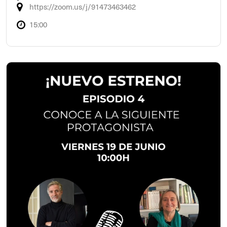
https://zoom.us/j/91473463462
15:00