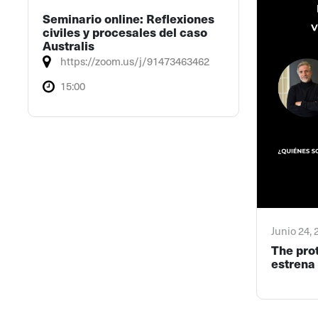
Seminario online: Reflexiones
civiles y procesales del caso
Australis
https://zoom.us/j/91473463462
15:00
Junio 24,
The pro
estrena 