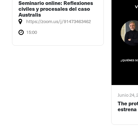
Seminario online: Reflexiones
civiles y procesales del caso
Australis
https://zoom.us/j/91473463462
15:00
Junio 24,
The pro
estrena 