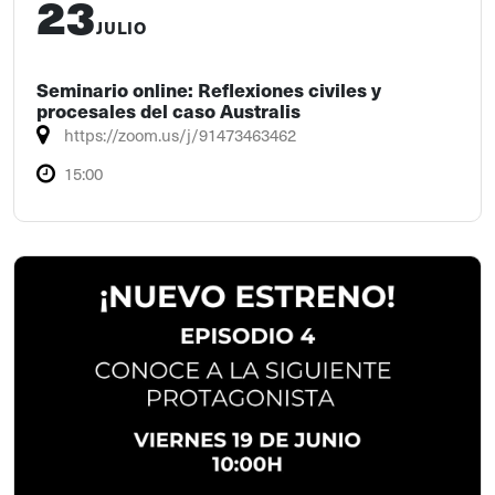
23
JULIO
Seminario online: Reflexiones civiles y
procesales del caso Australis
https://zoom.us/j/91473463462
15:00