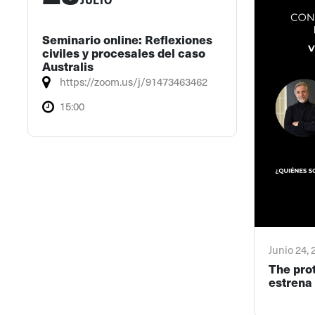
Seminario online: Reflexiones
civiles y procesales del caso
Australis
https://zoom.us/j/91473463462
15:00
Junio 24,
The pro
estrena 