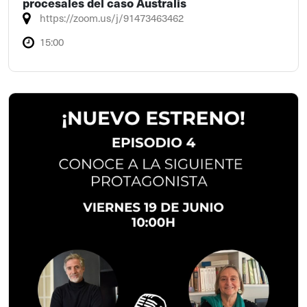
procesales del caso Australis
https://zoom.us/j/91473463462
15:00