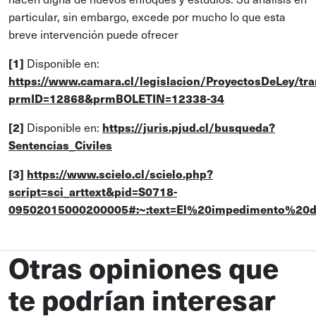
particular, sin embargo, excede por mucho lo que esta
breve intervención puede ofrecer
Disponible en:
[1]
https://www.camara.cl/legislacion/ProyectosDeLey/tra
prmID=12868&prmBOLETIN=12338-34
Disponible en:
[2]
https://juris.pjud.cl/busqueda?
Sentencias_Civiles
[3]
https://www.scielo.cl/scielo.php?
script=sci_arttext&pid=S0718-
09502015000200005#:~:text=El%20impedimento%20d
Otras opiniones que
te podrían interesar