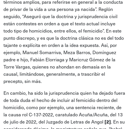
términos amplios, para referirse en general a la conducta
de privar de la vida a una persona ya nacida”. Reglón
seguido, “Aseguró que la doctrina y jurisprudencia civil
están contestes en orden a que el texto actual incluye
todo tipo de homicidios, entre ellos, el femicidio”. En este
punto discrepo, y es que la doctrina clásica no es del todo
tajante o explícita en orden a la idea expuesta. Así, por
ejemplo, Manuel Somarriva, Meza Barros, Domínguez
padre e hijo, Fabián Elorriaga y Maricruz Gómez de la
Torre Vargas, quienes no ahondan en demasía en la
causal, limitándose, generalmente, a trascribir el
precepto, sin más.
En cambio, ha sido la jurisprudencia quien ha dejado fuera
de toda duda el hecho de incluir al femicidio dentro del
homicidio, como por ejemplo, una sentencia reciente, de
la causa rol C-137-2022, caratulado Acuña/Acuña, del 13
de julio de 2022, del Juzgado de Letras de Angol
. En su
[2]
considerando décimo, la magistratura señala que, “habrá