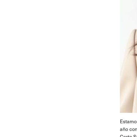
Estamos
año com
Corte S