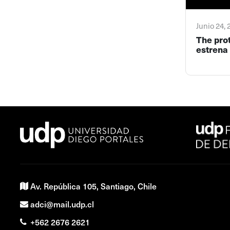
Junio 24,
The pro
estrena 
Av. República 105, Santiago, Chile
adci@mail.udp.cl
+562 2676 2621