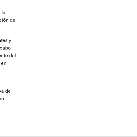
 la
ción de
ntes y
 cabo
ente del
 en
va de
ón