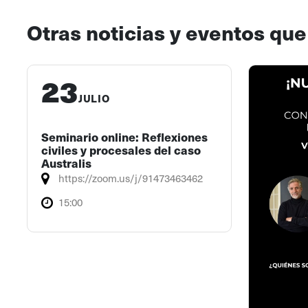
Otras noticias y eventos que
23
JULIO
Seminario online: Reflexiones
civiles y procesales del caso
Australis
https://zoom.us/j/91473463462
15:00