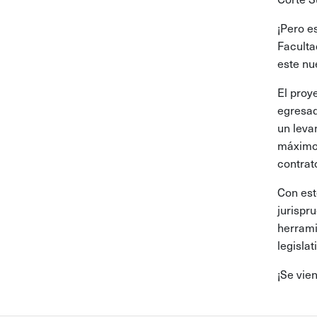
¡Pero e
Faculta
este nu
El proy
egresad
un leva
máximo 
contrat
Con est
jurispr
herrami
legisla
¡Se vie