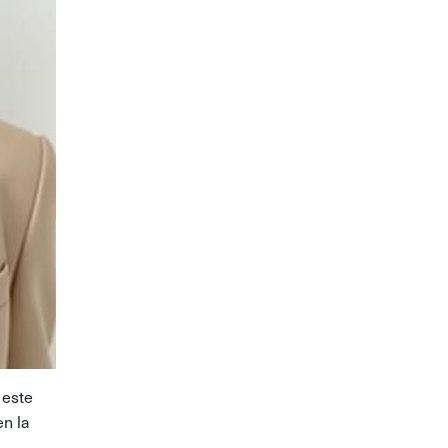
 este
n la