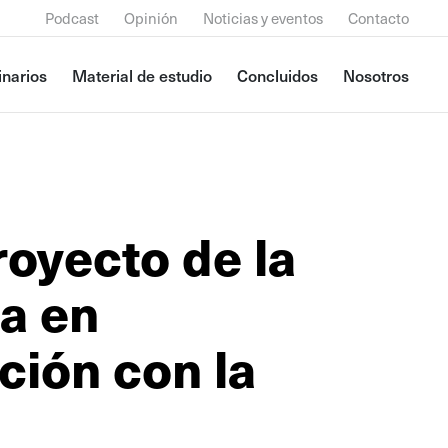
Podcast
Opinión
Noticias y eventos
Contacto
narios
Material de estudio
Concluidos
Nosotros
oyecto de la
a en
ción con la