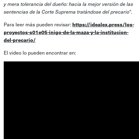
y mera tolerancia del dueño: hacia la mejor versión de las
“.
sentencias de la Corte Suprema tratándose del precario
Para leer más pueden revisar:
https://idealex.press/los-
proyectos-s01e05-inigo-de-la-maza-y-la-institucion-
del-precario/
El video lo pueden encontrar en: