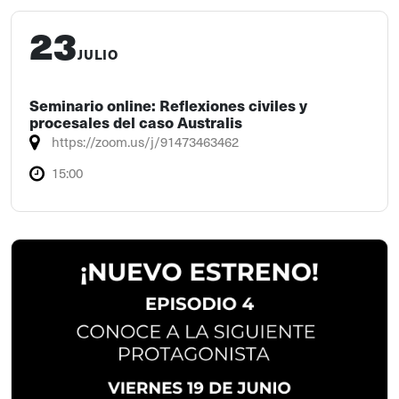
23
JULIO
Seminario online: Reflexiones civiles y
procesales del caso Australis
https://zoom.us/j/91473463462
15:00