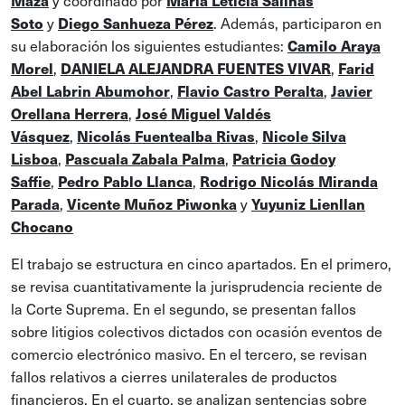
y coordinado por
Maza
María Leticia Salinas
y
. Además, participaron en
Soto
Diego Sanhueza Pérez
su elaboración los siguientes estudiantes:
Camilo Araya
,
,
Morel
DANIELA ALEJANDRA FUENTES VIVAR
Farid
,
,
Abel Labrin Abumohor
Flavio Castro Peralta
Javier
,
Orellana Herrera
José Miguel Valdés
,
,
Vásquez
Nicolás Fuentealba Rivas
Nicole Silva
,
,
Lisboa
Pascuala Zabala Palma
Patricia Godoy
,
,
Saffie
Pedro Pablo Llanca
Rodrigo Nicolás Miranda
,
y
Parada
Vicente Muñoz Piwonka
Yuyuniz Lienllan
Chocano
El trabajo se estructura en cinco apartados. En el primero,
se revisa cuantitativamente la jurisprudencia reciente de
la Corte Suprema. En el segundo, se presentan fallos
sobre litigios colectivos dictados con ocasión eventos de
comercio electrónico masivo. En el tercero, se revisan
fallos relativos a cierres unilaterales de productos
financieros. En el cuarto, se analizan sentencias sobre