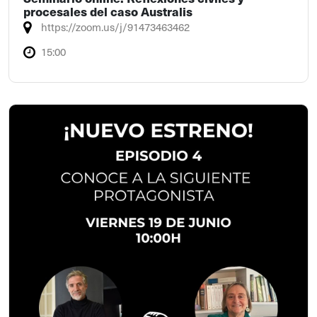
procesales del caso Australis
https://zoom.us/j/91473463462
15:00