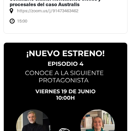
procesales del caso Australis
https://zoom.us/j/91473463462
15:00