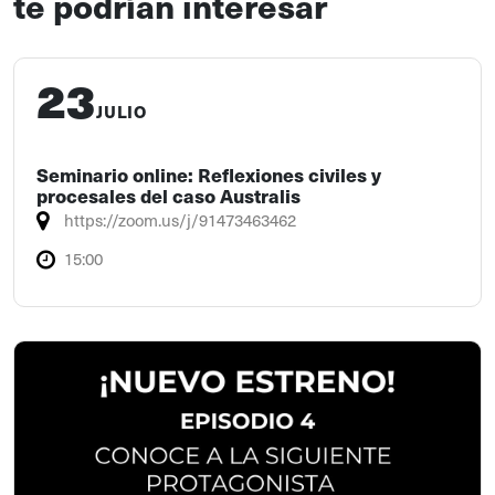
te podrían interesar
23
JULIO
Seminario online: Reflexiones civiles y
procesales del caso Australis
https://zoom.us/j/91473463462
15:00