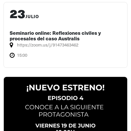
23
JULIO
Seminario online: Reflexiones civiles y
procesales del caso Australis
https://zoom.us/j/91473463462
15:00