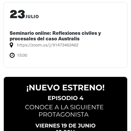
23
JULIO
Seminario online: Reflexiones civiles y
procesales del caso Australis
https://zoom.us/j/91473463462
15:00